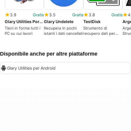
3.9
Gratis
3.5
Gratis
3.8
Gratis
4
Glary Utilities Portable
Glary Undelete
TestDisk
Arge
Tieni in forma tutti i
Recupera in pochi
Strumento di
Arge
PC su cui lavori
istanti i dati cancellati
recupero dati per
Stru
partizioni di unità
per
Disponibile anche per altre piattaforme
Glary Utilities per Android