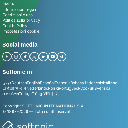
DMCA
Informazioni legali
Condizioni d’uso
Politica sulla privacy
Cookie Policy
Impostazioni cookie
Social media
Softonic in:
عربي
Deutsch
English
Español
Français
Bahasa Indonesia
Italiano
日本語
한국어
Nederlands
Polski
Português
Русский
Svenska
ภาษาไทย
Türkçe
Tiếng Việt
中文
Copyright SOFTONIC INTERNATIONAL S.A.
© 1997–2026 — Tutti i diritti riservati