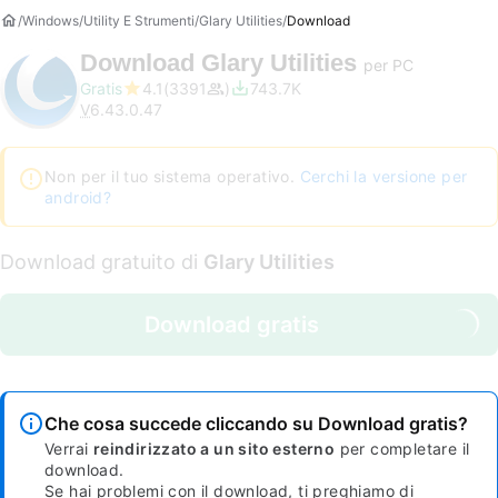
Windows
Utility E Strumenti
Glary Utilities
Download
Download
Glary Utilities
per PC
Gratis
4.1
3391
743.7K
V
6.43.0.47
Non per il tuo sistema operativo.
Cerchi la versione per
android?
Download gratuito di
Glary Utilities
Download gratis
Che cosa succede cliccando su Download gratis?
Verrai
reindirizzato a un sito esterno
per completare il
download.
Se hai problemi con il download, ti preghiamo di